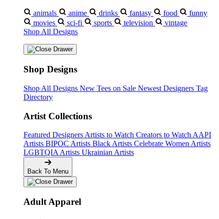
animals
anime
drinks
fantasy
food
funny
movies
sci-fi
sports
television
vintage
Shop All Designs
Shop Designs
Shop All Designs
New Tees on Sale
Newest Designers
Tag
Directory
Artist Collections
Featured Designers
Artists to Watch
Creators to Watch
AAPI
Artists
BIPOC Artists
Black Artists
Celebrate Women Artists
LGBTQIA Artists
Ukrainian Artists
Back To Menu
Adult Apparel