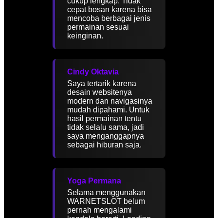
cukup lengkap. Tidak
cepat bosan karena bisa
mencoba berbagai jenis
permainan sesuai
keinginan.
Cindy Oktavia
Saya tertarik karena
desain websitenya
modern dan navigasinya
mudah dipahami. Untuk
hasil permainan tentu
tidak selalu sama, jadi
saya menganggapnya
sebagai hiburan saja.
Yoga Permana
Selama menggunakan
WARNETSLOT belum
pernah mengalami