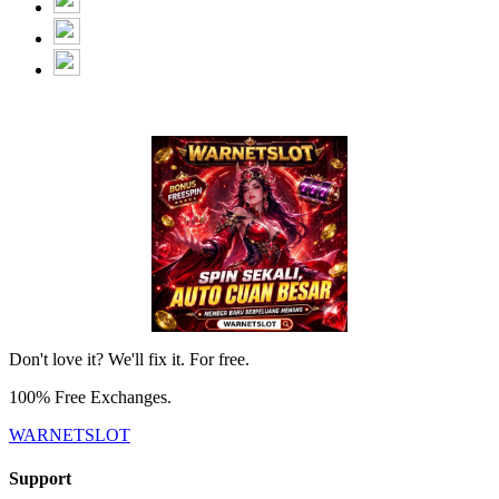
Don't love it? We'll fix it. For free.
100% Free Exchanges.
WARNETSLOT
Support