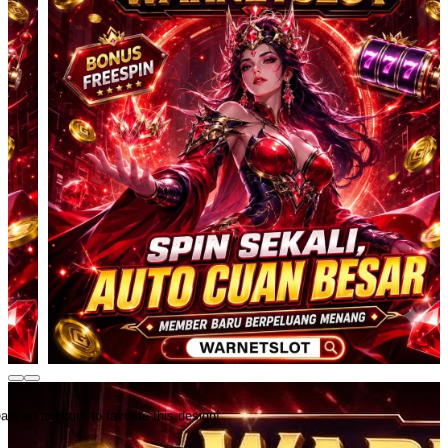
ate an account to favorite this design!