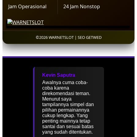
Jam Operasional
24 Jam Nonstop
©2026 WARNETSLOT | SEO GETWED
Kevin Saputra
Awalnya cuma coba-
coba karena
direkomendasi teman.
Menurut saya
tampilannya simpel dan
pilihan permainannya
cukup lengkap. Yang
penting mainnya tetap
santai dan sesuai batas
yang sudah ditentukan.