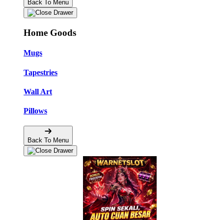
Back To Menu
Home Goods
Mugs
Tapestries
Wall Art
Pillows
Back To Menu