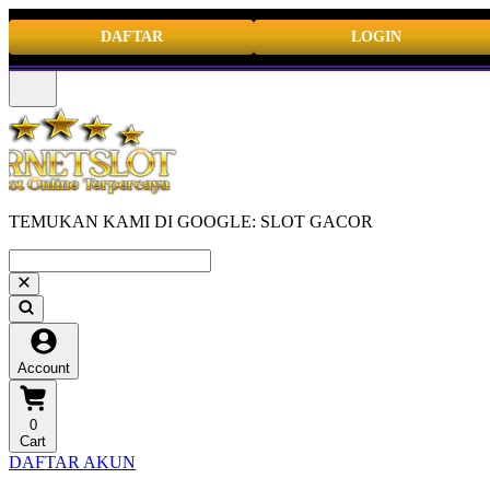
DAFTAR
LOGIN
TEMUKAN KAMI DI GOOGLE: SLOT GACOR
Account
0
Cart
DAFTAR AKUN